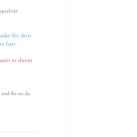
qualität. 
anke für dein 
z hast. 
amit es ihrem 
 
und für sie da 